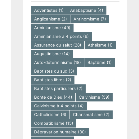
Adventistes
(1)
Anabaptisme
(4)
Anglicanisme
(2)
Antinomisme
(7)
Arminianisme
(49)
Arminianisme à 4 points
(6)
Assurance du salut
(28)
Athéisme
(1)
Augustinisme
(14)
Auto-déterminisme
(18)
Baptême
(1)
Baptistes du sud
(3)
Baptistes libres
(2)
Baptistes particuliers
(2)
Bonté de Dieu
(44)
Calvinisme
(59)
Calvinisme à 4 points
(4)
Catholicisme
(6)
Charismatisme
(2)
Compatibilisme
(15)
Dépravation humaine
(30)