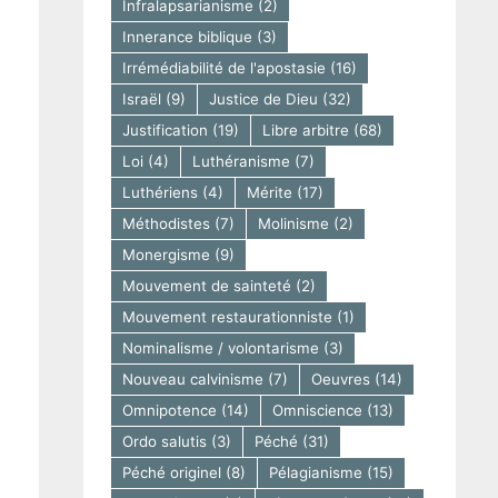
Infralapsarianisme
(2)
Innerance biblique
(3)
Irrémédiabilité de l'apostasie
(16)
Israël
(9)
Justice de Dieu
(32)
Justification
(19)
Libre arbitre
(68)
Loi
(4)
Luthéranisme
(7)
Luthériens
(4)
Mérite
(17)
Méthodistes
(7)
Molinisme
(2)
Monergisme
(9)
Mouvement de sainteté
(2)
Mouvement restaurationniste
(1)
Nominalisme / volontarisme
(3)
Nouveau calvinisme
(7)
Oeuvres
(14)
Omnipotence
(14)
Omniscience
(13)
Ordo salutis
(3)
Péché
(31)
Péché originel
(8)
Pélagianisme
(15)