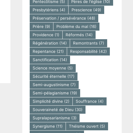
Pentecôtisme
(5)
Pères de l'église
(10)
Presbytériens
(4)
Prescience
(49)
Préservation / persévérance
(48)
Prière
(9)
Problème du mal
(16)
Providence
(1)
Réformés
(14)
Régénération
(14)
Remontrants
(7)
Repentance
(21)
Responsabilité
(42)
Sanctification
(14)
Science moyenne
(5)
Sécurité éternelle
(17)
Semi-augustinisme
(7)
Semi-pélagianisme
(19)
Simplicité divine
(2)
Souffrance
(4)
Souveraineté de Dieu
(30)
Supralapsarianisme
(3)
Synergisme
(11)
Théisme ouvert
(5)