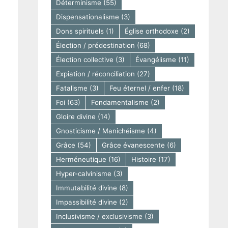
Déterminisme
(55)
Dispensationalisme
(3)
Dons spirituels
(1)
Église orthodoxe
(2)
Élection / prédestination
(68)
Élection collective
(3)
Évangélisme
(11)
Expiation / réconciliation
(27)
Fatalisme
(3)
Feu éternel / enfer
(18)
Foi
(63)
Fondamentalisme
(2)
Gloire divine
(14)
Gnosticisme / Manichéisme
(4)
Grâce
(54)
Grâce évanescente
(6)
Herméneutique
(16)
Histoire
(17)
Hyper-calvinisme
(3)
Immutabilité divine
(8)
Impassibilité divine
(2)
Inclusivisme / exclusivisme
(3)