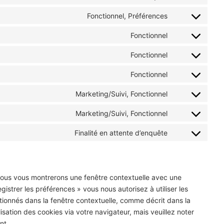
Consent
service
to
Fonctionnel, Préférences
wistia
Consent
service
to
Fonctionnel
google-
Consent
service
analytics
to
Fonctionnel
buddypress
Consent
service
to
Fonctionnel
wordpress
Consent
service
to
Marketing/Suivi, Fonctionnel
litespeed
Consent
service
to
Marketing/Suivi, Fonctionnel
ithemes-
Consent
service
security
to
Finalité en attente d’enquête
youtube
Consent
service
to
facebook
service
divers
 nous vous montrerons une fenêtre contextuelle avec une
gistrer les préférences » vous nous autorisez à utiliser les
tionnés dans la fenêtre contextuelle, comme décrit dans la
isation des cookies via votre navigateur, mais veuillez noter
nt.