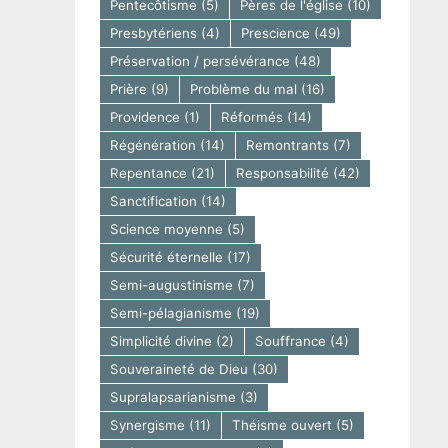
Pentecôtisme
(5)
Pères de l'église
(10)
Presbytériens
(4)
Prescience
(49)
Préservation / persévérance
(48)
Prière
(9)
Problème du mal
(16)
Providence
(1)
Réformés
(14)
Régénération
(14)
Remontrants
(7)
Repentance
(21)
Responsabilité
(42)
Sanctification
(14)
Science moyenne
(5)
Sécurité éternelle
(17)
Semi-augustinisme
(7)
Semi-pélagianisme
(19)
Simplicité divine
(2)
Souffrance
(4)
Souveraineté de Dieu
(30)
Supralapsarianisme
(3)
Synergisme
(11)
Théisme ouvert
(5)