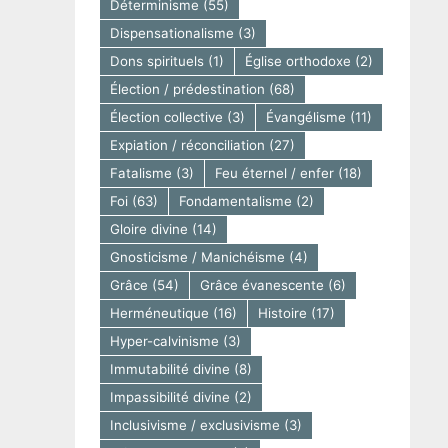
Déterminisme
(55)
Dispensationalisme
(3)
Dons spirituels
(1)
Église orthodoxe
(2)
Élection / prédestination
(68)
Élection collective
(3)
Évangélisme
(11)
Expiation / réconciliation
(27)
Fatalisme
(3)
Feu éternel / enfer
(18)
Foi
(63)
Fondamentalisme
(2)
Gloire divine
(14)
Gnosticisme / Manichéisme
(4)
Grâce
(54)
Grâce évanescente
(6)
Herméneutique
(16)
Histoire
(17)
Hyper-calvinisme
(3)
Immutabilité divine
(8)
Impassibilité divine
(2)
Inclusivisme / exclusivisme
(3)