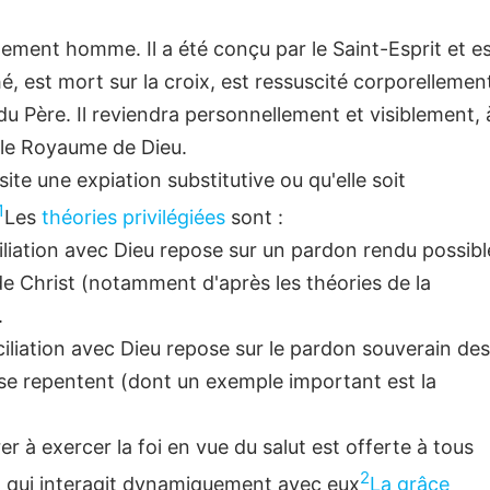
nement homme. Il a été conçu par le Saint-Esprit et e
hé, est mort sur la croix, est ressuscité corporellemen
 du Père. Il reviendra personnellement et visiblement, 
t le Royaume de Dieu.
site une expiation substitutive ou qu'elle soit
1
Les
théories privilégiées
sont :
ciliation avec Dieu repose sur un pardon rendu possibl
de Christ (notamment d'après les théories de la
.
nciliation avec Dieu repose sur le pardon souverain de
 se repentent (dont un exemple important est la
r à exercer la foi en vue du salut est offerte à tous
2
t qui interagit dynamiquement avec eux
La grâce