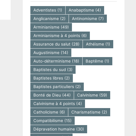
Adventistes
(1)
Anabaptisme
(4)
Anglicanisme
(2)
Antinomisme
(7)
Arminianisme
(49)
Arminianisme à 4 points
(6)
Assurance du salut
(28)
Athéisme
(1)
Augustinisme
(14)
Auto-déterminisme
(18)
Baptême
(1)
Baptistes du sud
(3)
Baptistes libres
(2)
Baptistes particuliers
(2)
Bonté de Dieu
(44)
Calvinisme
(59)
Calvinisme à 4 points
(4)
Catholicisme
(6)
Charismatisme
(2)
Compatibilisme
(15)
Dépravation humaine
(30)