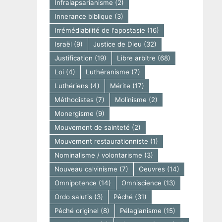
Infralapsarianisme
(2)
Innerance biblique
(3)
Irrémédiabilité de l'apostasie
(16)
Israël
(9)
Justice de Dieu
(32)
Justification
(19)
Libre arbitre
(68)
Loi
(4)
Luthéranisme
(7)
Luthériens
(4)
Mérite
(17)
Méthodistes
(7)
Molinisme
(2)
Monergisme
(9)
Mouvement de sainteté
(2)
Mouvement restaurationniste
(1)
Nominalisme / volontarisme
(3)
Nouveau calvinisme
(7)
Oeuvres
(14)
Omnipotence
(14)
Omniscience
(13)
Ordo salutis
(3)
Péché
(31)
Péché originel
(8)
Pélagianisme
(15)