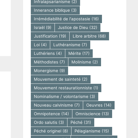
Infralapsarianisme
(2)
Innerance biblique
(3)
Irrémédiabilité de l'apostasie
(16)
Israël
(9)
Justice de Dieu
(32)
Justification
(19)
Libre arbitre
(68)
Loi
(4)
Luthéranisme
(7)
Luthériens
(4)
Mérite
(17)
Méthodistes
(7)
Molinisme
(2)
Monergisme
(9)
Mouvement de sainteté
(2)
Mouvement restaurationniste
(1)
Nominalisme / volontarisme
(3)
Nouveau calvinisme
(7)
Oeuvres
(14)
Omnipotence
(14)
Omniscience
(13)
Ordo salutis
(3)
Péché
(31)
Péché originel
(8)
Pélagianisme
(15)