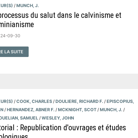
UR(S)
/
MUNCH, J.
processus du salut dans le calvinisme et
rminianisme
024-09-30
RE LA SUITE
OCESSUS
LUT
NS
LVINISME
ARMINIANISME
UR(S)
/
COOK, CHARLES
/
DOULIERE, RICHARD F.
/
EPISCOPIUS,
ON
/
HERNANDEZ, ABNER F.
/
MCKNIGHT, SCOT
/
MUNCH, J.
/
UELIAN, SAMUEL
/
WESLEY, JOHN
torial : Republication d'ouvrages et études
ologiques