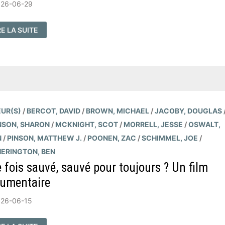
026-06-29
RCOURS
RE LA SUITE
S
INCIPALES
NCEPTIONS
RÉTIENNES
R
LUT
UR(S)
/
BERCOT, DAVID
/
BROWN, MICHAEL
/
JACOBY, DOUGLAS
NSON, SHARON
/
MCKNIGHT, SCOT
/
MORRELL, JESSE
/
OSWALT,
N
/
PINSON, MATTHEW J.
/
POONEN, ZAC
/
SCHIMMEL, JOE
/
ERINGTON, BEN
 fois sauvé, sauvé pour toujours ? Un film
umentaire
026-06-15
E