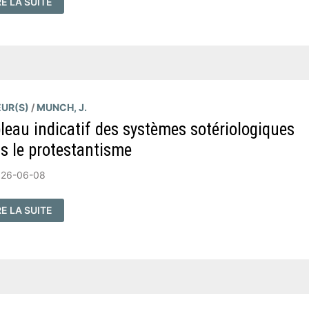
RE LA SUITE
IS
UVÉ,
UVÉ
UR
UJOURS
LM
CUMENTAIRE
UR(S)
/
MUNCH, J.
leau indicatif des systèmes sotériologiques
s le protestantisme
026-06-08
BLEAU
RE LA SUITE
DICATIF
S
STÈMES
TÉRIOLOGIQUES
NS
OTESTANTISME