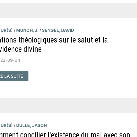
HN
SLEY
UR(S)
/
MUNCH, J.
/
SENGEL, DAVID
ations théologiques sur le salut et la
vidence divine
023-09-04
TATIONS
RE LA SUITE
ÉOLOGIQUES
R
LUT
OVIDENCE
VINE
UR(S)
/
DULLE, JASON
ment concilier l'existence du mal avec son