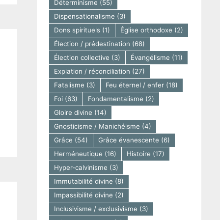
Déterminisme
(55)
Dispensationalisme
(3)
Dons spirituels
(1)
Église orthodoxe
(2)
Élection / prédestination
(68)
Élection collective
(3)
Évangélisme
(11)
Expiation / réconciliation
(27)
Fatalisme
(3)
Feu éternel / enfer
(18)
Foi
(63)
Fondamentalisme
(2)
Gloire divine
(14)
Gnosticisme / Manichéisme
(4)
Grâce
(54)
Grâce évanescente
(6)
Herméneutique
(16)
Histoire
(17)
Hyper-calvinisme
(3)
Immutabilité divine
(8)
Impassibilité divine
(2)
Inclusivisme / exclusivisme
(3)