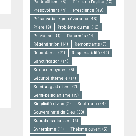
Pentecôtisme
(5)
Pères de l'église
(10)
Presbytériens
(4)
Prescience
(49)
Préservation / persévérance
(48)
Prière
(9)
Problème du mal
(16)
Providence
(1)
Réformés
(14)
Régénération
(14)
Remontrants
(7)
Repentance
(21)
Responsabilité
(42)
Sanctification
(14)
Science moyenne
(5)
Sécurité éternelle
(17)
Semi-augustinisme
(7)
Semi-pélagianisme
(19)
Simplicité divine
(2)
Souffrance
(4)
Souveraineté de Dieu
(30)
Supralapsarianisme
(3)
Synergisme
(11)
Théisme ouvert
(5)