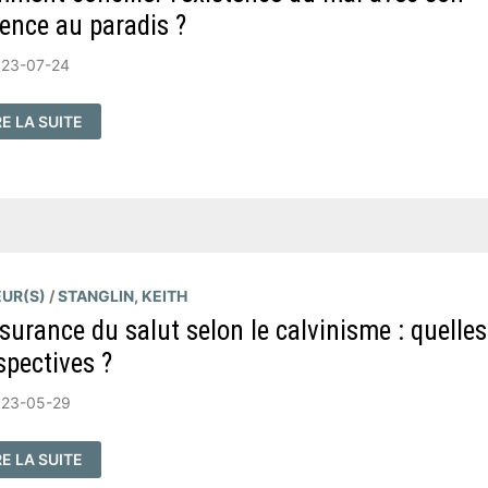
ence au paradis ?
023-07-24
OMMENT
RE LA SUITE
NCILIER
EXISTENCE
AL
EC
N
SENCE
RADIS
UR(S)
/
STANGLIN, KEITH
ssurance du salut selon le calvinisme : quelles
spectives ?
023-05-29
ASSURANCE
RE LA SUITE
LUT