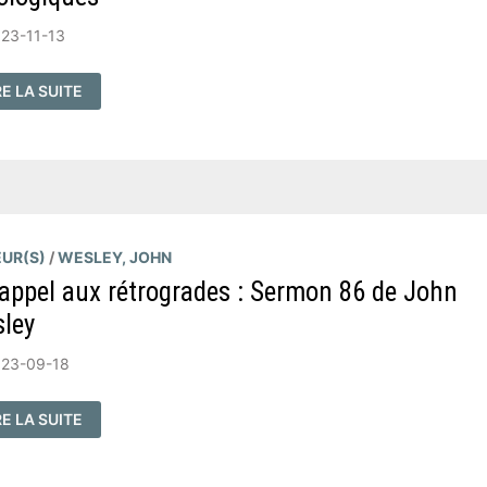
23-11-13
ITORIAL
RE LA SUITE
PUBLICATION
OUVRAGES
UDES
ÉOLOGIQUES
UR(S)
/
WESLEY, JOHN
appel aux rétrogrades : Sermon 86 de John
ley
023-09-18
RE LA SUITE
PEL
X
TROGRADES
ERMON