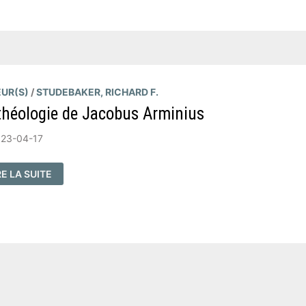
LON
LVINISME
ELLES
RSPECTIVES
UR(S)
/
STUDEBAKER, RICHARD F.
théologie de Jacobus Arminius
23-04-17
RE LA SUITE
ÉOLOGIE
COBUS
MINIUS