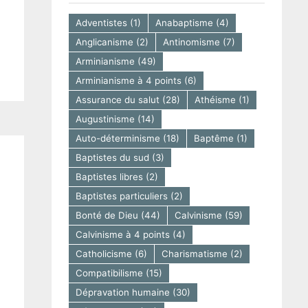
Adventistes
(1)
Anabaptisme
(4)
Anglicanisme
(2)
Antinomisme
(7)
Arminianisme
(49)
Arminianisme à 4 points
(6)
Assurance du salut
(28)
Athéisme
(1)
Augustinisme
(14)
Auto-déterminisme
(18)
Baptême
(1)
Baptistes du sud
(3)
Baptistes libres
(2)
Baptistes particuliers
(2)
Bonté de Dieu
(44)
Calvinisme
(59)
Calvinisme à 4 points
(4)
Catholicisme
(6)
Charismatisme
(2)
Compatibilisme
(15)
Dépravation humaine
(30)