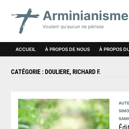
Passer
Arminianisme
au
contenu
Voulant qu'aucun ne périsse
ACCUEIL
À PROPOS DE NOUS
À PROPOS DU
CATÉGORIE :
DOULIERE, RICHARD F.
AUTE
SIM
SAMO
Édi