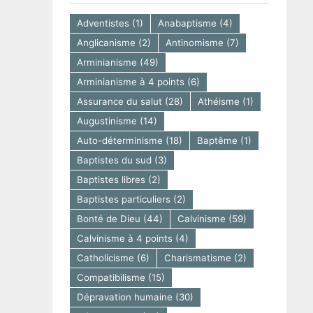
Adventistes
(1)
Anabaptisme
(4)
Anglicanisme
(2)
Antinomisme
(7)
Arminianisme
(49)
Arminianisme à 4 points
(6)
Assurance du salut
(28)
Athéisme
(1)
Augustinisme
(14)
Auto-déterminisme
(18)
Baptême
(1)
Baptistes du sud
(3)
Baptistes libres
(2)
Baptistes particuliers
(2)
Bonté de Dieu
(44)
Calvinisme
(59)
Calvinisme à 4 points
(4)
Catholicisme
(6)
Charismatisme
(2)
Compatibilisme
(15)
Dépravation humaine
(30)