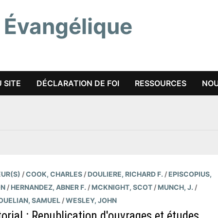
 Évangélique
 SITE
DÉCLARATION DE FOI
RESSOURCES
NOU
UR(S)
/
COOK, CHARLES
/
DOULIERE, RICHARD F.
/
EPISCOPIUS,
ON
/
HERNANDEZ, ABNER F.
/
MCKNIGHT, SCOT
/
MUNCH, J.
/
UELIAN, SAMUEL
/
WESLEY, JOHN
torial : Republication d'ouvrages et études