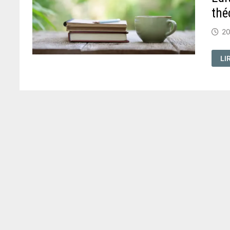
thé
20
ÉD
LI
:
RE
D'
ET
ÉT
TH