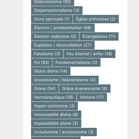
Déterminisme
(55)
Dispensationalisme
(3)
Dons spirituels
(1)
Église orthodoxe
(2)
Élection / prédestination
(68)
Élection collective
(3)
Évangélisme
(11)
Expiation / réconciliation
(27)
Fatalisme
(3)
Feu éternel / enfer
(18)
Foi
(63)
Fondamentalisme
(2)
Gloire divine
(14)
Gnosticisme / Manichéisme
(4)
Grâce
(54)
Grâce évanescente
(6)
Herméneutique
(16)
Histoire
(17)
Hyper-calvinisme
(3)
Immutabilité divine
(8)
Impassibilité divine
(2)
Inclusivisme / exclusivisme
(3)