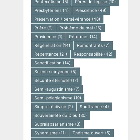
Pentecôtisme
(5)
Pères de l'église
(10)
Presbytériens
(4)
Prescience
(49)
Préservation / persévérance
(48)
Prière
(9)
Problème du mal
(16)
Providence
(1)
Réformés
(14)
Régénération
(14)
Remontrants
(7)
Repentance
(21)
Responsabilité
(42)
Sanctification
(14)
Science moyenne
(5)
Sécurité éternelle
(17)
Semi-augustinisme
(7)
Semi-pélagianisme
(19)
Simplicité divine
(2)
Souffrance
(4)
Souveraineté de Dieu
(30)
Supralapsarianisme
(3)
Synergisme
(11)
Théisme ouvert
(5)