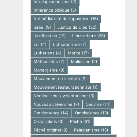
Infralapsarianisme
(2)
Innerance biblique
(3)
Irrémédiabilité de l'apostasie
(16)
Israël
(9)
Justice de Dieu
(32)
Justification
(19)
Libre arbitre
(68)
Loi
(4)
Luthéranisme
(7)
Luthériens
(4)
Mérite
(17)
Méthodistes
(7)
Molinisme
(2)
Monergisme
(9)
Mouvement de sainteté
(2)
Mouvement restaurationniste
(1)
Nominalisme / volontarisme
(3)
Nouveau calvinisme
(7)
Oeuvres
(14)
Omnipotence
(14)
Omniscience
(13)
Ordo salutis
(3)
Péché
(31)
Péché originel
(8)
Pélagianisme
(15)