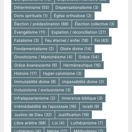
Déterminisme
(55)
Dispensationalisme
(3)
Dons spirituels
(1)
Église orthodoxe
(2)
Élection / prédestination
(68)
Élection collective
(3)
Évangélisme
(11)
Expiation / réconciliation
(27)
Fatalisme
(3)
Feu éternel / enfer
(18)
Foi
(63)
Fondamentalisme
(2)
Gloire divine
(14)
Gnosticisme / Manichéisme
(4)
Grâce
(54)
Grâce évanescente
(6)
Herméneutique
(16)
Histoire
(17)
Hyper-calvinisme
(3)
Immutabilité divine
(8)
Impassibilité divine
(2)
Inclusivisme / exclusivisme
(3)
Infralapsarianisme
(2)
Innerance biblique
(3)
Irrémédiabilité de l'apostasie
(16)
Israël
(9)
Justice de Dieu
(32)
Justification
(19)
Libre arbitre
(68)
Loi
(4)
Luthéranisme
(7)
Luthériens
(4)
Mérite
(17)
Méthodistes
(7)