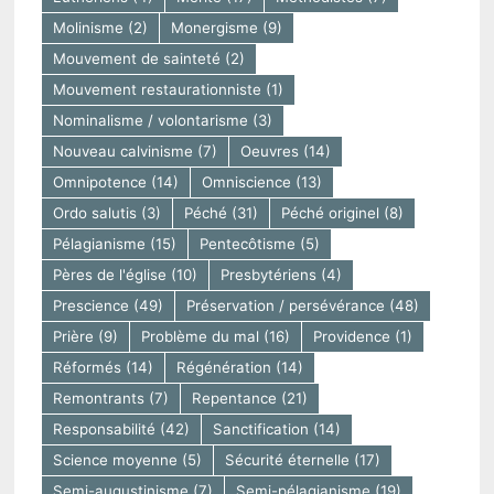
Molinisme
(2)
Monergisme
(9)
Mouvement de sainteté
(2)
Mouvement restaurationniste
(1)
Nominalisme / volontarisme
(3)
Nouveau calvinisme
(7)
Oeuvres
(14)
Omnipotence
(14)
Omniscience
(13)
Ordo salutis
(3)
Péché
(31)
Péché originel
(8)
Pélagianisme
(15)
Pentecôtisme
(5)
Pères de l'église
(10)
Presbytériens
(4)
Prescience
(49)
Préservation / persévérance
(48)
Prière
(9)
Problème du mal
(16)
Providence
(1)
Réformés
(14)
Régénération
(14)
Remontrants
(7)
Repentance
(21)
Responsabilité
(42)
Sanctification
(14)
Science moyenne
(5)
Sécurité éternelle
(17)
Semi-augustinisme
(7)
Semi-pélagianisme
(19)