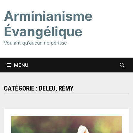
Passer
Arminianisme
au
contenu
Évangélique
Voulant qu'aucun ne périsse
MENU
CATÉGORIE :
DELEU, RÉMY