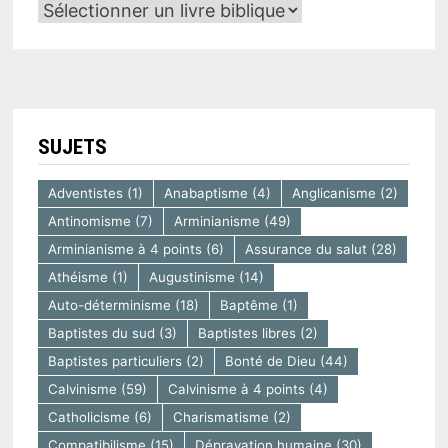
SUJETS
Adventistes
(1)
Anabaptisme
(4)
Anglicanisme
(2)
Antinomisme
(7)
Arminianisme
(49)
Arminianisme à 4 points
(6)
Assurance du salut
(28)
Athéisme
(1)
Augustinisme
(14)
Auto-déterminisme
(18)
Baptême
(1)
Baptistes du sud
(3)
Baptistes libres
(2)
Baptistes particuliers
(2)
Bonté de Dieu
(44)
Calvinisme
(59)
Calvinisme à 4 points
(4)
Catholicisme
(6)
Charismatisme
(2)
Compatibilisme
(15)
Dépravation humaine
(30)