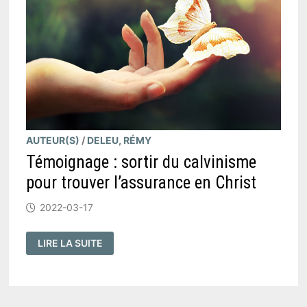
AUTEUR(S)
/
DELEU, RÉMY
Témoignage : sortir du calvinisme
pour trouver l’assurance en Christ
2022-03-17
TÉMOIGNAGE
LIRE LA SUITE
:
SORTIR
DU
CALVINISME
POUR
TROUVER
L’ASSURANCE