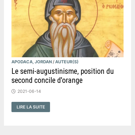
APODACA, JORDAN
/
AUTEUR(S)
Le semi-augustinisme, position du
second concile d'orange
2021-06-14
LE
LIRE LA SUITE
SEMI-
AUGUSTINISME,
POSITION
DU
SECOND
CONCILE
D'ORANGE