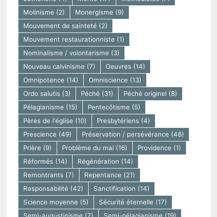
Molinisme
(2)
Monergisme
(9)
Mouvement de sainteté
(2)
Mouvement restaurationniste
(1)
Nominalisme / volontarisme
(3)
Nouveau calvinisme
(7)
Oeuvres
(14)
Omnipotence
(14)
Omniscience
(13)
Ordo salutis
(3)
Péché
(31)
Péché originel
(8)
Pélagianisme
(15)
Pentecôtisme
(5)
Pères de l'église
(10)
Presbytériens
(4)
Prescience
(49)
Préservation / persévérance
(48)
Prière
(9)
Problème du mal
(16)
Providence
(1)
Réformés
(14)
Régénération
(14)
Remontrants
(7)
Repentance
(21)
Responsabilité
(42)
Sanctification
(14)
Science moyenne
(5)
Sécurité éternelle
(17)
Semi-augustinisme
(7)
Semi-pélagianisme
(19)