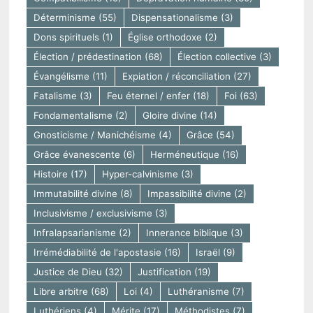
Déterminisme
(55)
Dispensationalisme
(3)
Dons spirituels
(1)
Église orthodoxe
(2)
Élection / prédestination
(68)
Élection collective
(3)
Évangélisme
(11)
Expiation / réconciliation
(27)
Fatalisme
(3)
Feu éternel / enfer
(18)
Foi
(63)
Fondamentalisme
(2)
Gloire divine
(14)
Gnosticisme / Manichéisme
(4)
Grâce
(54)
Grâce évanescente
(6)
Herméneutique
(16)
Histoire
(17)
Hyper-calvinisme
(3)
Immutabilité divine
(8)
Impassibilité divine
(2)
Inclusivisme / exclusivisme
(3)
Infralapsarianisme
(2)
Innerance biblique
(3)
Irrémédiabilité de l'apostasie
(16)
Israël
(9)
Justice de Dieu
(32)
Justification
(19)
Libre arbitre
(68)
Loi
(4)
Luthéranisme
(7)
Luthériens
(4)
Mérite
(17)
Méthodistes
(7)