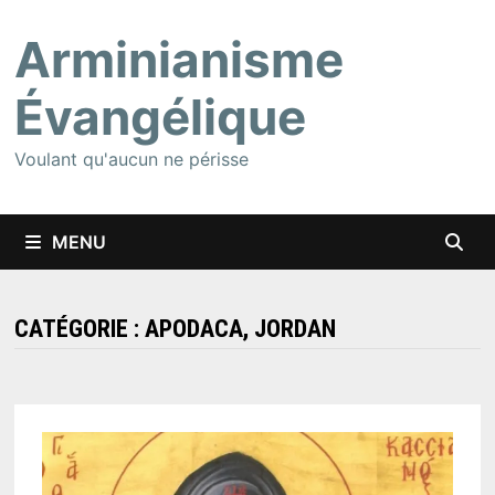
Passer
Arminianisme
au
contenu
Évangélique
Voulant qu'aucun ne périsse
MENU
CATÉGORIE :
APODACA, JORDAN