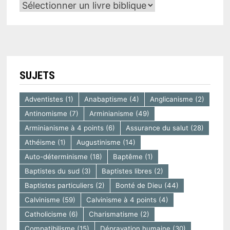
SUJETS
Adventistes
(1)
Anabaptisme
(4)
Anglicanisme
(2)
Antinomisme
(7)
Arminianisme
(49)
Arminianisme à 4 points
(6)
Assurance du salut
(28)
Athéisme
(1)
Augustinisme
(14)
Auto-déterminisme
(18)
Baptême
(1)
Baptistes du sud
(3)
Baptistes libres
(2)
Baptistes particuliers
(2)
Bonté de Dieu
(44)
Calvinisme
(59)
Calvinisme à 4 points
(4)
Catholicisme
(6)
Charismatisme
(2)
Compatibilisme
(15)
Dépravation humaine
(30)