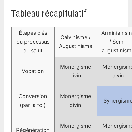
Tableau récapitulatif
Étapes clés
Arminianis
Calvinisme /
du processus
/ Semi-
Augustinisme
du salut
augustinism
Monergisme
Monergism
Vocation
divin
divin
Conversion
Monergisme
Synergism
(par la foi)
divin
Monergisme
Monergism
Régénération