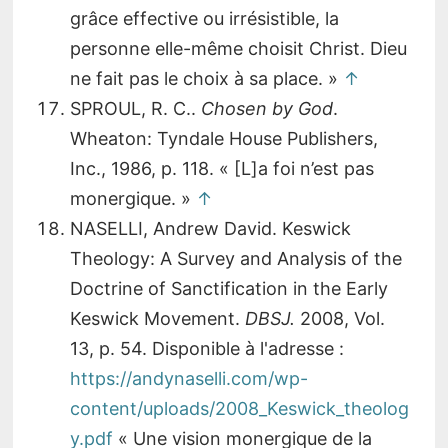
grâce effective ou irrésistible, la
personne elle-même choisit Christ. Dieu
ne fait pas le choix à sa place. »
↑
SPROUL, R. C..
Chosen by God
.
Wheaton: Tyndale House Publishers,
Inc., 1986, p. 118. « [L]a foi n’est pas
monergique. »
↑
NASELLI, Andrew David. Keswick
Theology: A Survey and Analysis of the
Doctrine of Sanctification in the Early
Keswick Movement.
DBSJ.
2008, Vol.
13, p. 54. Disponible à l'adresse :
https://andynaselli.com/wp-
content/uploads/2008_Keswick_theolog
y.pdf
« Une vision monergique de la