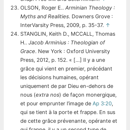
OLSON, Roger E..
Arminian Theology :
Myths and Realities
. Downers Grove :
InterVarsity Press, 2009, p. 35-37.
↑
STANGLIN, Keith D., MCCALL, Thomas
H..
Jacob Arminius : Theologian of
Grace
. New York : Oxford University
Press, 2012, p. 152. « […] Il y a une
grâce qui vient en premier, précédant
les décisions humaines, opérant
uniquement de par Dieu en-dehors de
nous (
extra nos
) de façon monergique,
et pour emprunter l’image de
Ap 3:20
,
qui se tient à la porte et frappe. En sus
de cette grâce prévenante, opérante et
qui frappe, il y a un second type de