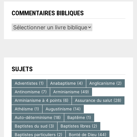
COMMENTAIRES BIBLIQUES
SUJETS
Adventistes
(1)
Anabaptisme
(4)
Anglicanisme
(2)
Antinomisme
(7)
Arminianisme
(49)
Arminianisme à 4 points
(6)
Assurance du salut
(28)
Athéisme
(1)
Augustinisme
(14)
Auto-déterminisme
(18)
Baptême
(1)
Baptistes du sud
(3)
Baptistes libres
(2)
Baptistes particuliers
(2)
Bonté de Dieu
(44)