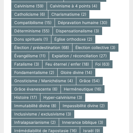
Calvinisme
(59)
Calvinisme à 4 points
(4)
Catholicisme
(6)
Charismatisme
(2)
Compatibilisme
(15)
Dépravation humaine
(30)
Déterminisme
(55)
Dispensationalisme
(3)
Dons spirituels
(1)
Église orthodoxe
(2)
Élection / prédestination
(68)
Élection collective
(3)
Évangélisme
(11)
Expiation / réconciliation
(27)
Fatalisme
(3)
Feu éternel / enfer
(18)
Foi
(63)
Fondamentalisme
(2)
Gloire divine
(14)
Gnosticisme / Manichéisme
(4)
Grâce
(54)
Grâce évanescente
(6)
Herméneutique
(16)
Histoire
(17)
Hyper-calvinisme
(3)
Immutabilité divine
(8)
Impassibilité divine
(2)
Inclusivisme / exclusivisme
(3)
Infralapsarianisme
(2)
Innerance biblique
(3)
Irrémédiabilité de l'apostasie
(16)
Israël
(9)