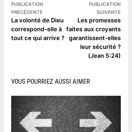
Navigation
PUBLICATION
PUBLICATION
Publication
Publ
PRÉCÉDENTE
SUIVANTE
de
précédente :
suiv
La volonté de Dieu
Les promesses
l’article
correspond-elle à
faites aux croyants
tout ce qui arrive ?
garantissent-elles
leur sécurité ?
(Jean 5:24)
VOUS POURRIEZ AUSSI AIMER