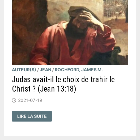
(
ÉPHÉSIENS
1:4
)
AUTEUR(S)
/
JEAN
/
ROCHFORD, JAMES M.
Judas avait-il le choix de trahir le
Christ ? (Jean 13:18)
2021-07-19
JUDAS
LIRE LA SUITE
AVAIT-
IL
LE
CHOIX
DE
TRAHIR