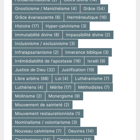
Gnosticisme / Manichéisme
(4)
Grâce
(54)
Grâce évanescente
(6)
Herméneutique
(16)
Histoire
(17)
Hyper-calvinisme
(3)
Immutabilité divine
(8)
Impassibilité divine
(2)
Inclusivisme / exclusivisme
(3)
Infralapsarianisme
(2)
Innerance biblique
(3)
Irrémédiabilité de l'apostasie
(16)
Israël
(9)
Justice de Dieu
(32)
Justification
(19)
Libre arbitre
(68)
Loi
(4)
Luthéranisme
(7)
Luthériens
(4)
Mérite
(17)
Méthodistes
(7)
Molinisme
(2)
Monergisme
(9)
Mouvement de sainteté
(2)
Mouvement restaurationniste
(1)
Nominalisme / volontarisme
(3)
Nouveau calvinisme
(7)
Oeuvres
(14)
Omnipotence
(14)
Omniscience
(13)