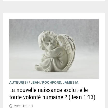
FÛT-
IL
ENDURCI
?
(
EXODE
4:21
)
AUTEUR(S)
/
JEAN
/
ROCHFORD, JAMES M.
La nouvelle naissance exclut-elle
toute volonté humaine ? (Jean 1:13)
2021-05-10