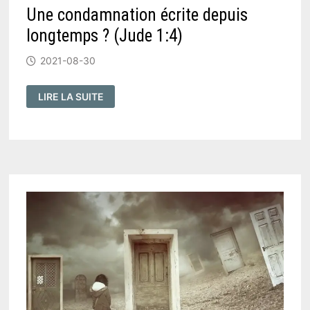
Une condamnation écrite depuis
longtemps ? (Jude 1:4)
2021-08-30
UNE
LIRE LA SUITE
CONDAMNATION
ÉCRITE
DEPUIS
LONGTEMPS
?
(
JUDE
1:4
)