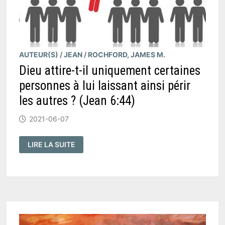
AUTEUR(S)
/
JEAN
/
ROCHFORD, JAMES M.
Dieu attire-t-il uniquement certaines
personnes à lui laissant ainsi périr
les autres ? (Jean 6:44)
2021-06-07
DIEU
LIRE LA SUITE
ATTIRE-
T-
IL
UNIQUEMENT
CERTAINES
PERSONNES
À
LUI
LAISSANT
AINSI
PÉRIR
LES