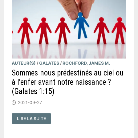
AUTEUR(S)
/
GALATES
/
ROCHFORD, JAMES M.
Sommes-nous prédestinés au ciel ou
à l'enfer avant notre naissance ?
(Galates 1:15)
2021-09-27
SOMMES-
LIRE LA SUITE
NOUS
PRÉDESTINÉS
AU
CIEL
OU