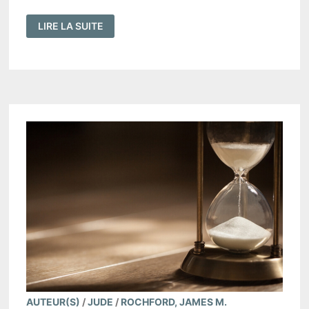
LA
LIRE LA SUITE
FOI
PROVIENT-
ELLE
UNIQUEMENT
DE
DIEU
?
(
RM
12:3
)
AUTEUR(S)
/
JUDE
/
ROCHFORD, JAMES M.