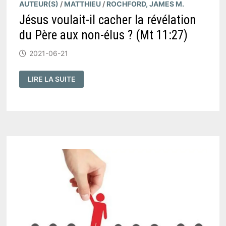
AUTEUR(S)
/
MATTHIEU
/
ROCHFORD, JAMES M.
Jésus voulait-il cacher la révélation
du Père aux non-élus ? (Mt 11:27)
2021-06-21
JÉSUS
LIRE LA SUITE
VOULAIT-
IL
CACHER
LA
RÉVÉLATION
DU
PÈRE
AUX
NON-
ÉLUS
?
(
MT
11:27
)