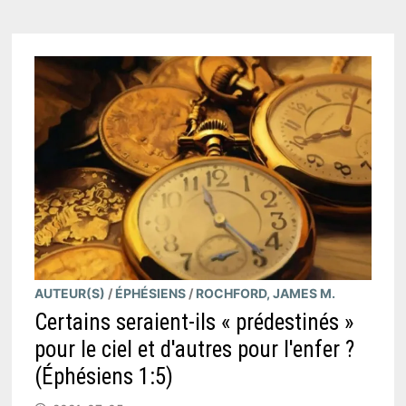
LE
CHRIST
?
(
JEAN
13:18
)
AUTEUR(S)
/
ÉPHÉSIENS
/
ROCHFORD, JAMES M.
Certains seraient-ils « prédestinés »
pour le ciel et d'autres pour l'enfer ?
(Éphésiens 1:5)