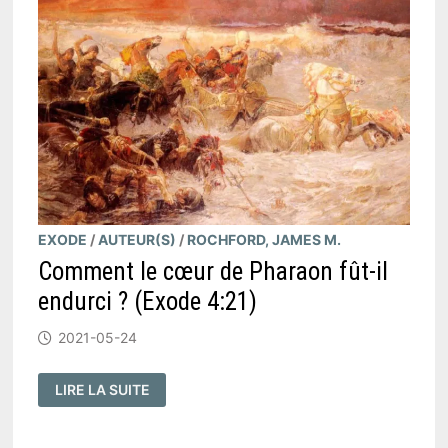
AUTRES
?
(
JEAN
6:44
)
EXODE
/
AUTEUR(S)
/
ROCHFORD, JAMES M.
Comment le cœur de Pharaon fût-il
endurci ? (Exode 4:21)
2021-05-24
COMMENT
LIRE LA SUITE
LE
CŒUR
DE
PHARAON