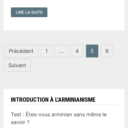
LA
LIRE LA SUITE
NOUVELLE
NAISSANCE
EXCLUT-
ELLE
TOUTE
VOLONTÉ
HUMAINE
?
(
JEAN
Pagination
1:13
)
Précédent
1
…
4
5
6
des
Suivant
publications
INTRODUCTION À L'ARMINIANISME
Test : Êtes-vous arminien sans même le
savoir ?