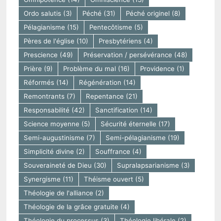
Ordo salutis
(3)
Péché
(31)
Péché originel
(8)
Pélagianisme
(15)
Pentecôtisme
(5)
Pères de l'église
(10)
Presbytériens
(4)
Prescience
(49)
Préservation / persévérance
(48)
Prière
(9)
Problème du mal
(16)
Providence
(1)
Réformés
(14)
Régénération
(14)
Remontrants
(7)
Repentance
(21)
Responsabilité
(42)
Sanctification
(14)
Science moyenne
(5)
Sécurité éternelle
(17)
Semi-augustinisme
(7)
Semi-pélagianisme
(19)
Simplicité divine
(2)
Souffrance
(4)
Souveraineté de Dieu
(30)
Supralapsarianisme
(3)
Synergisme
(11)
Théisme ouvert
(5)
Théologie de l'alliance
(2)
Théologie de la grâce gratuite
(4)
Théologie du processus
(3)
Théologie libérale
(2)