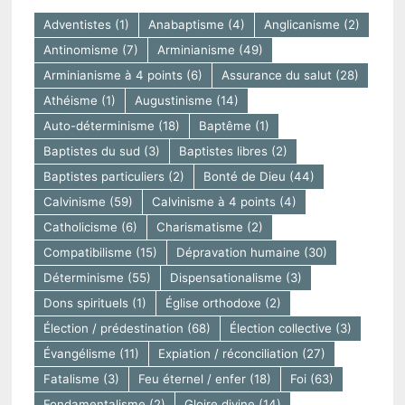
Adventistes
(1)
Anabaptisme
(4)
Anglicanisme
(2)
Antinomisme
(7)
Arminianisme
(49)
Arminianisme à 4 points
(6)
Assurance du salut
(28)
Athéisme
(1)
Augustinisme
(14)
Auto-déterminisme
(18)
Baptême
(1)
Baptistes du sud
(3)
Baptistes libres
(2)
Baptistes particuliers
(2)
Bonté de Dieu
(44)
Calvinisme
(59)
Calvinisme à 4 points
(4)
Catholicisme
(6)
Charismatisme
(2)
Compatibilisme
(15)
Dépravation humaine
(30)
Déterminisme
(55)
Dispensationalisme
(3)
Dons spirituels
(1)
Église orthodoxe
(2)
Élection / prédestination
(68)
Élection collective
(3)
Évangélisme
(11)
Expiation / réconciliation
(27)
Fatalisme
(3)
Feu éternel / enfer
(18)
Foi
(63)
Fondamentalisme
(2)
Gloire divine
(14)