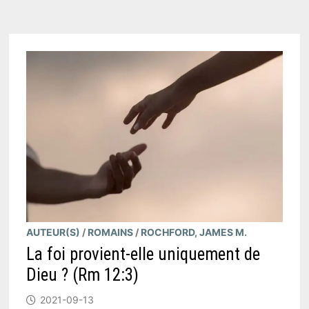
À
L'ENFER
AVANT
NOTRE
NAISSANCE
?
(
GALATES
1:15
)
AUTEUR(S)
/
ROMAINS
/
ROCHFORD, JAMES M.
La foi provient-elle uniquement de
Dieu ? (Rm 12:3)
2021-09-13