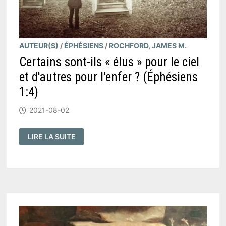
AUTEUR(S)
/
ÉPHÉSIENS
/
ROCHFORD, JAMES M.
Certains sont-ils « élus » pour le ciel
et d'autres pour l'enfer ? (Éphésiens
1:4)
2021-08-02
CERTAINS
LIRE LA SUITE
SONT-
ILS
«
ÉLUS
»
POUR
LE
CIEL
ET
D'AUTRES
POUR
L'ENFER
?