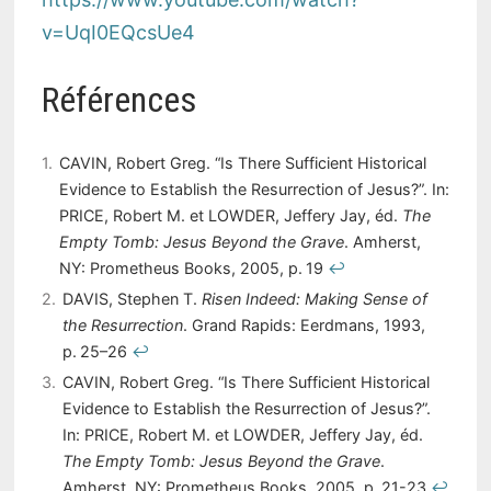
v=UqI0EQcsUe4
Références
1
CAVIN, Robert Greg. “Is There Sufficient Historical
Evidence to Establish the Resurrection of Jesus?”. In:
PRICE, Robert M. et LOWDER, Jeffery Jay, éd.
The
Empty Tomb: Jesus Beyond the Grave
. Amherst,
NY: Prometheus Books, 2005, p. 19
↩︎
2
DAVIS, Stephen T.
Risen Indeed: Making Sense of
the Resurrection
. Grand Rapids: Eerdmans, 1993,
p. 25–26
↩︎
3
CAVIN, Robert Greg. “Is There Sufficient Historical
Evidence to Establish the Resurrection of Jesus?”.
In: PRICE, Robert M. et LOWDER, Jeffery Jay, éd.
The Empty Tomb: Jesus Beyond the Grave
.
Amherst, NY: Prometheus Books, 2005, p. 21-23
↩︎