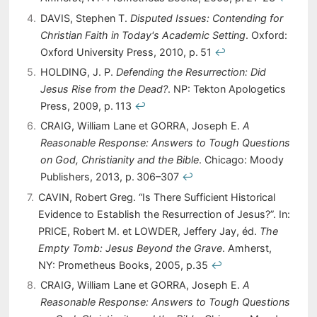
4
DAVIS, Stephen T.
Disputed Issues: Contending for
Christian Faith in Today's Academic Setting
. Oxford:
Oxford University Press, 2010, p. 51
↩︎
5
HOLDING, J. P.
Defending the Resurrection: Did
Jesus Rise from the Dead?
. NP: Tekton Apologetics
Press, 2009, p. 113
↩︎
6
CRAIG, William Lane et GORRA, Joseph E.
A
Reasonable Response: Answers to Tough Questions
on God, Christianity and the Bible
. Chicago: Moody
Publishers, 2013, p. 306–307
↩︎
7
CAVIN, Robert Greg. “Is There Sufficient Historical
Evidence to Establish the Resurrection of Jesus?”. In:
PRICE, Robert M. et LOWDER, Jeffery Jay, éd.
The
Empty Tomb: Jesus Beyond the Grave
. Amherst,
NY: Prometheus Books, 2005, p.35
↩︎
8
CRAIG, William Lane et GORRA, Joseph E.
A
Reasonable Response: Answers to Tough Questions