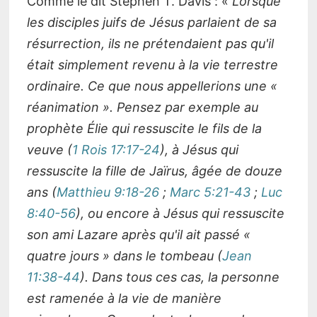
Comme le dit Stephen T. Davis : «
Lorsque
les disciples juifs de Jésus parlaient de sa
résurrection, ils ne prétendaient pas qu'il
était simplement revenu à la vie terrestre
ordinaire. Ce que nous appellerions une «
réanimation ». Pensez par exemple au
prophète Élie qui ressuscite le fils de la
veuve (
1 Rois 17:17-24
), à Jésus qui
ressuscite la fille de Jaïrus, âgée de douze
ans (
Matthieu 9:18-26
;
Marc 5:21-43
;
Luc
8:40-56
), ou encore à Jésus qui ressuscite
son ami Lazare après qu'il ait passé «
quatre jours » dans le tombeau (
Jean
11:38-44
). Dans tous ces cas, la personne
est ramenée à la vie de manière