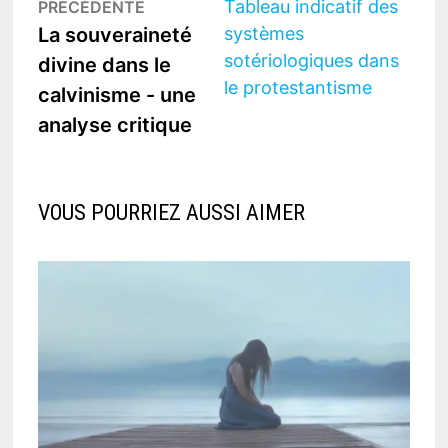
Publication
suivan
Tableau indicatif des
PRÉCÉDENTE
de
précédente :
La souveraineté
systèmes
l’article
sotériologiques dans
divine dans le
le protestantisme
calvinisme - une
analyse critique
VOUS POURRIEZ AUSSI AIMER