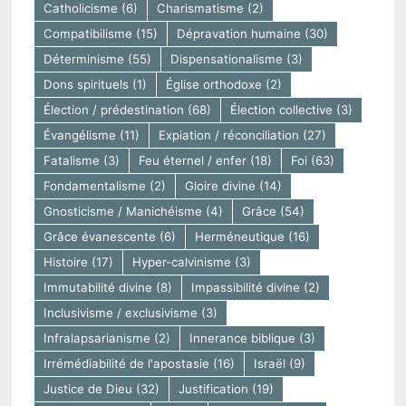
Catholicisme
(6)
Charismatisme
(2)
Compatibilisme
(15)
Dépravation humaine
(30)
Déterminisme
(55)
Dispensationalisme
(3)
Dons spirituels
(1)
Église orthodoxe
(2)
Élection / prédestination
(68)
Élection collective
(3)
Évangélisme
(11)
Expiation / réconciliation
(27)
Fatalisme
(3)
Feu éternel / enfer
(18)
Foi
(63)
Fondamentalisme
(2)
Gloire divine
(14)
Gnosticisme / Manichéisme
(4)
Grâce
(54)
Grâce évanescente
(6)
Herméneutique
(16)
Histoire
(17)
Hyper-calvinisme
(3)
Immutabilité divine
(8)
Impassibilité divine
(2)
Inclusivisme / exclusivisme
(3)
Infralapsarianisme
(2)
Innerance biblique
(3)
Irrémédiabilité de l'apostasie
(16)
Israël
(9)
Justice de Dieu
(32)
Justification
(19)