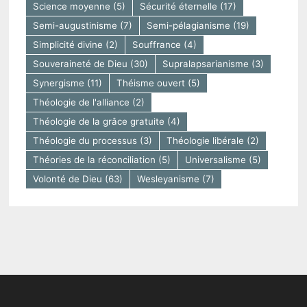
Science moyenne
(5)
Sécurité éternelle
(17)
Semi-augustinisme
(7)
Semi-pélagianisme
(19)
Simplicité divine
(2)
Souffrance
(4)
Souveraineté de Dieu
(30)
Supralapsarianisme
(3)
Synergisme
(11)
Théisme ouvert
(5)
Théologie de l'alliance
(2)
Théologie de la grâce gratuite
(4)
Théologie du processus
(3)
Théologie libérale
(2)
Théories de la réconciliation
(5)
Universalisme
(5)
Volonté de Dieu
(63)
Wesleyanisme
(7)