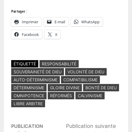
Partager :
Imprimer
E-mail
WhatsApp
Facebook
X
ÉTIQUETTÉ
RESPONSABILITÉ
SOUVERAINETÉ DE DIEU
VOLONTÉ DE DIEU
AUTO-DÉTERMINISME
COMPATIBILISME
DÉTERMINISME
GLOIRE DIVINE
BONTÉ DE DIEU
OMNIPOTENCE
RÉFORMÉS
CALVINISME
LIBRE ARBITRE
Navigation
Public
Publication suivante
PUBLICATION