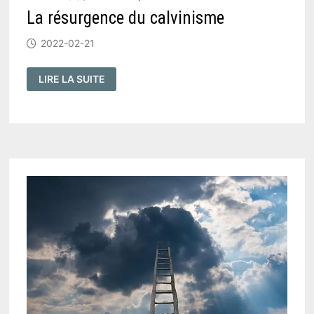
La résurgence du calvinisme
2022-02-21
LA
LIRE LA SUITE
RÉSURGENCE
DU
CALVINISME