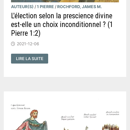
AUTEUR(S)
/
1 PIERRE
/
ROCHFORD, JAMES M.
L'élection selon la prescience divine
est-elle un choix inconditionnel ? (1
Pierre 1:2)
2021-12-06
L'ÉLECTION
LIRE LA SUITE
SELON
LA
PRESCIENCE
DIVINE
EST-
ELLE
UN
CHOIX
INCONDITIONNEL
?
(
1
PIERRE
1:2
)