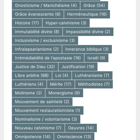
Gnosticisme / Manichéisme
(4)
Grâce
(54)
Grâce évanescente
(6)
Herméneutique
(16)
Histoire
(17)
Hyper-calvinisme
(3)
Immutabilité divine
(8)
Impassibilité divine
(2)
Inclusivisme / exclusivisme
(3)
Infralapsarianisme
(2)
Innerance biblique
(3)
Irrémédiabilité de l'apostasie
(16)
Israël
(9)
Justice de Dieu
(32)
Justification
(19)
Libre arbitre
(68)
Loi
(4)
Luthéranisme
(7)
Luthériens
(4)
Mérite
(17)
Méthodistes
(7)
Molinisme
(2)
Monergisme
(9)
Mouvement de sainteté
(2)
Mouvement restaurationniste
(1)
Nominalisme / volontarisme
(3)
Nouveau calvinisme
(7)
Oeuvres
(14)
Omnipotence
(14)
Omniscience
(13)