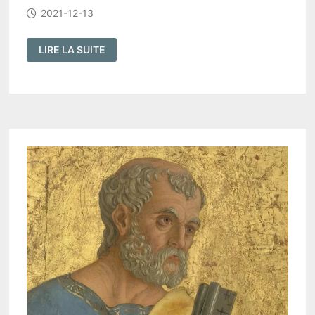
2021-12-13
UN
LIRE LA SUITE
ORDO
SALUTIS
ARMINIEN