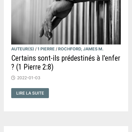
AUTEUR(S)
/
1 PIERRE
/
ROCHFORD, JAMES M.
Certains sont-ils prédestinés à l'enfer
? (1 Pierre 2:8)
2022-01-03
CERTAINS
LIRE LA SUITE
SONT-
ILS
PRÉDESTINÉS
À
L'ENFER
?
(
1
PIERRE
2:8
)