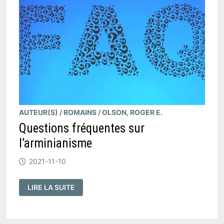
AUTEUR(S)
/
ROMAINS
/
OLSON, ROGER E.
Questions fréquentes sur
l’arminianisme
2021-11-10
QUESTIONS
LIRE LA SUITE
FRÉQUENTES
SUR
L’ARMINIANISME