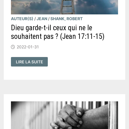
AUTEUR(S)
/
JEAN
/
SHANK, ROBERT
Dieu garde-t-il ceux qui ne le
souhaitent pas ? (Jean 17:11-15)
2022-01-31
DIEU
LIRE LA SUITE
GARDE-
T-
IL
CEUX
QUI
NE
LE
SOUHAITENT
PAS
?
(
JEAN
17:11-
15
)