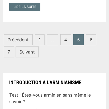
EST-
LIRE LA SUITE
CE
LA
FOI
OU
LA
GRÂCE
QUI
EST
LE
Pagination
DON
Précédent
1
…
4
5
6
DE
des
DIEU
?
7
Suivant
(
ÉPHÉSIENS
publications
2:8
)
INTRODUCTION À L'ARMINIANISME
Test : Êtes-vous arminien sans même le
savoir ?