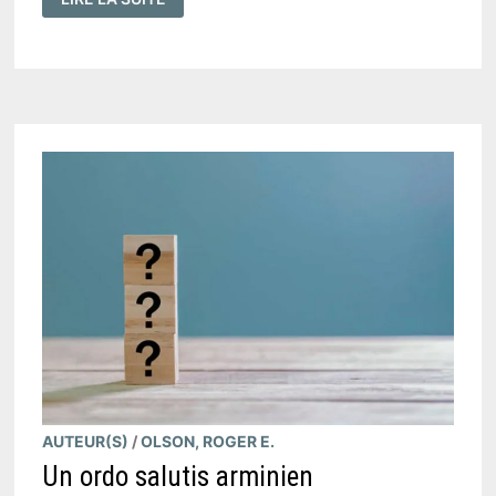
SELON
L'ARMINIANISME,
L'INTELLIGENCE
HUMAINE
EST
INCAPABLE
DE
CHOISIR
LE
SALUT
?
AUTEUR(S)
/
OLSON, ROGER E.
Un ordo salutis arminien