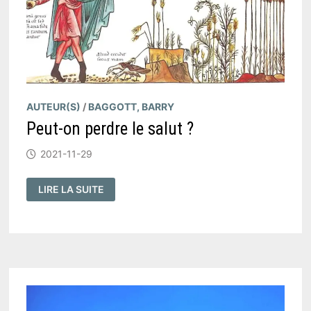
AUTEUR(S)
/
BAGGOTT, BARRY
Peut-on perdre le salut ?
2021-11-29
PEUT-
LIRE LA SUITE
ON
PERDRE
LE
SALUT
?